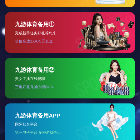
食品冻干机
食品冻干机的干燥库体按国标真空容器设计制造标准设计。外型为卧
式圆筒型，外部焊多道加强筋增加强度，焊后进行真空气密性试验。
干燥库门和干燥库之间用硅橡胶条密封，箱体上装有带灯罩的视窗，
更新时间：
2025-01-14
型号：
上部装有小车吊轨，方便物料进出干燥库体。结 构 带加强筋卧式圆
筒型 设计标准 真空容器设计制造标准材 质 SUS或Q235A 箱体漏率 2
5Pa&
现在联
系